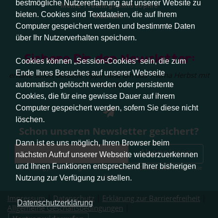
bestmögliche Nutzererfahrung auf unserer Website zu
Meine Trainingsphilosophie
bieten. Cookies sind Textdateien, die auf Ihrem
Kontakt
Computer gespeichert werden und bestimmte Daten
über Ihr Nutzerverhalten speichern.
Sichere Dir den Newsletter:
Cookies können „Session-Cookies“ sein, die zum
Ende Ihres Besuches auf unserer Webseite
erhalte sofort aktuelle Tipps rund um das Thema Herbst mit
Hund.
automatisch gelöscht werden oder persistente
Cookies, die für eine gewisse Dauer auf ihrem
Computer gespeichert werden, sofern Sie diese nicht
löschen.
Schon unseren Newsletter gesichert?
Dann ist es uns möglich, Ihren Browser beim
Abonnieren
nächsten Aufruf unserer Webseite wiederzuerkennen
und Ihnen Funktionen entsprechend Ihrer bisherigen
Abmeldung jederzeit möglich. Weitere Infos zum Datenschutz erhalten Sie
hier
.
Nutzung zur Verfügung zu stellen.
Impressum
|
Datenschutz
|
Erklärung zur Barrierefreiheit
|
Datenschutzerklärung
Allgemeine Geschäftsbedingungen
|