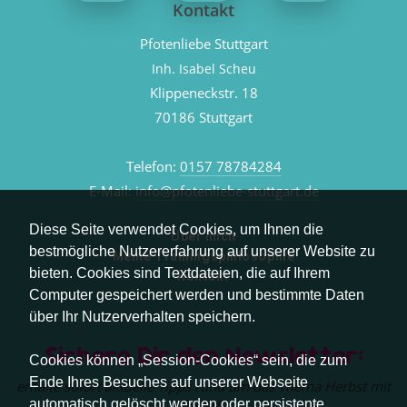
Kontakt
Pfotenliebe Stuttgart
Inh. Isabel Scheu
Klippeneckstr. 18
70186 Stuttgart
Telefon:
0157 78784284
E-Mail:
info@pfotenliebe-stuttgart.de
Diese Seite verwendet Cookies, um Ihnen die
Über mich
bestmögliche Nutzererfahrung auf unserer Website zu
Meine Trainingsphilosophie
bieten. Cookies sind Textdateien, die auf Ihrem
Kontakt
Computer gespeichert werden und bestimmte Daten
über Ihr Nutzerverhalten speichern.
Sichere Dir den Newsletter:
Cookies können „Session-Cookies“ sein, die zum
Ende Ihres Besuches auf unserer Webseite
erhalte sofort aktuelle Tipps rund um das Thema Herbst mit
Hund.
automatisch gelöscht werden oder persistente