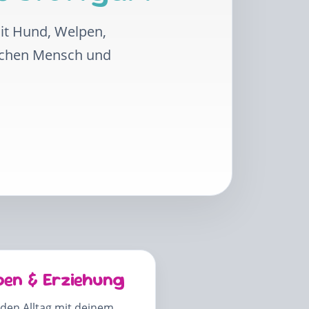
mit Hund, Welpen,
schen Mensch und
pen & Erziehung
 den Alltag mit deinem