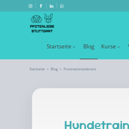
Startseite
Blog
Kurse
Startseite
Blog
Frustrationstoleranz
Hundetrain