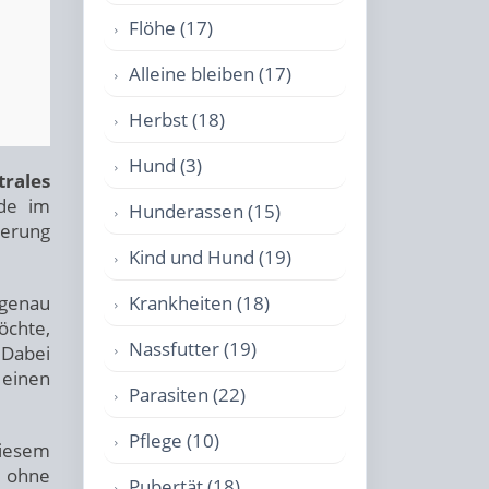
Flöhe (17)
Alleine bleiben (17)
Herbst (18)
Hund (3)
rales
de im
Hunderassen (15)
ierung
Kind und Hund (19)
Krankheiten (18)
 genau
öchte,
Nassfutter (19)
 Dabei
 einen
Parasiten (22)
Pflege (10)
 diesem
– ohne
Pubertät (18)