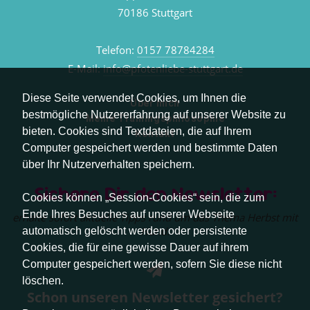
70186 Stuttgart
Telefon:
0157 78784284
E-Mail:
info@pfotenliebe-stuttgart.de
Diese Seite verwendet Cookies, um Ihnen die
Über mich
bestmögliche Nutzererfahrung auf unserer Website zu
Meine Trainingsphilosophie
bieten. Cookies sind Textdateien, die auf Ihrem
Kontakt
Computer gespeichert werden und bestimmte Daten
über Ihr Nutzerverhalten speichern.
Sichere Dir den Newsletter:
Cookies können „Session-Cookies“ sein, die zum
Ende Ihres Besuches auf unserer Webseite
erhalte sofort aktuelle Tipps rund um das Thema Herbst mit
Hund.
automatisch gelöscht werden oder persistente
Cookies, die für eine gewisse Dauer auf ihrem
Computer gespeichert werden, sofern Sie diese nicht
löschen.
Schon unseren Newsletter gesichert?