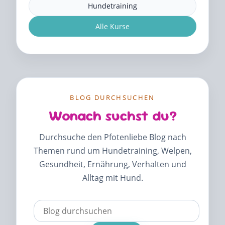
Hundetraining
Alle Kurse
BLOG DURCHSUCHEN
Wonach suchst du?
Durchsuche den Pfotenliebe Blog nach
Themen rund um Hundetraining, Welpen,
Gesundheit, Ernährung, Verhalten und
Alltag mit Hund.
Verwende
die
Pfeile
nach