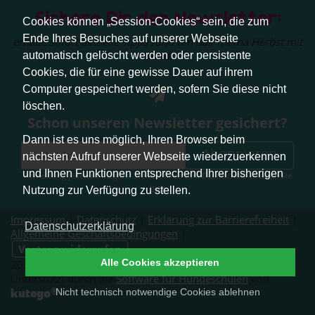
Sichere Dir den Newsletter:
Cookies können „Session-Cookies“ sein, die zum
Ende Ihres Besuches auf unserer Webseite
erhalte sofort aktuelle Tipps rund um das Thema Herbst mit
Hund.
automatisch gelöscht werden oder persistente
Cookies, die für eine gewisse Dauer auf ihrem
Computer gespeichert werden, sofern Sie diese nicht
löschen.
Schon unseren Newsletter gesichert?
Dann ist es uns möglich, Ihren Browser beim
Abonnieren
nächsten Aufruf unserer Webseite wiederzuerkennen
und Ihnen Funktionen entsprechend Ihrer bisherigen
Abmeldung jederzeit möglich. Weitere Infos zum Datenschutz erhalten Sie
hier
.
Nutzung zur Verfügung zu stellen.
Impressum
|
Datenschutz
|
Erklärung zur Barrierefreiheit
|
Datenschutzerklärung
Allgemeine Geschäftsbedingungen
|
Vertrag widerrufen
Alle Cookies akzeptieren
2026 © Pfotenliebe Stuttgart. Alle Rechte vorbehalten.
Unterstützt durch die
Software für Hundeschulen
von
®
kutego
Nicht technisch notwendige Cookies ablehnen
.