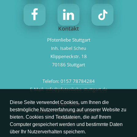
Kontakt
Pfotenliebe Stuttgart
Inh. Isabel Scheu
Klippeneckstr. 18
70186 Stuttgart
Telefon:
0157 78784284
E-Mail:
info@pfotenliebe-stuttgart.de
Diese Seite verwendet Cookies, um Ihnen die
Über mich
bestmögliche Nutzererfahrung auf unserer Website zu
Meine Trainingsphilosophie
bieten. Cookies sind Textdateien, die auf Ihrem
Kontakt
Computer gespeichert werden und bestimmte Daten
über Ihr Nutzerverhalten speichern.