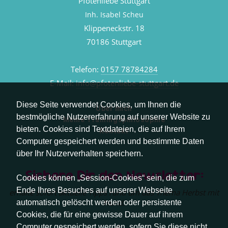
Pfotenliebe Stuttgart
Inh. Isabel Scheu
Klippeneckstr. 18
70186 Stuttgart
Telefon:
0157 78784284
E-Mail:
info@pfotenliebe-stuttgart.de
Diese Seite verwendet Cookies, um Ihnen die
Über mich
bestmögliche Nutzererfahrung auf unserer Website zu
Meine Trainingsphilosophie
bieten. Cookies sind Textdateien, die auf Ihrem
Kontakt
Computer gespeichert werden und bestimmte Daten
über Ihr Nutzerverhalten speichern.
Sichere Dir den Newsletter:
Cookies können „Session-Cookies“ sein, die zum
Ende Ihres Besuches auf unserer Webseite
erhalte sofort aktuelle Tipps rund um das Thema Herbst mit
Hund.
automatisch gelöscht werden oder persistente
Cookies, die für eine gewisse Dauer auf ihrem
Computer gespeichert werden, sofern Sie diese nicht