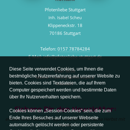
Pfotenliebe Stuttgart
Inh. Isabel Scheu
Klippeneckstr. 18
70186 Stuttgart
Telefon:
0157 78784284
E-Mail:
info@pfotenliebe-stuttgart.de
Diese Seite verwendet Cookies, um Ihnen die
Über mich
bestmögliche Nutzererfahrung auf unserer Website zu
Meine Trainingsphilosophie
bieten. Cookies sind Textdateien, die auf Ihrem
Kontakt
Computer gespeichert werden und bestimmte Daten
über Ihr Nutzerverhalten speichern.
Sichere Dir den Newsletter:
Cookies können „Session-Cookies“ sein, die zum
Ende Ihres Besuches auf unserer Webseite
erhalte sofort aktuelle Tipps rund um das Thema Herbst mit
Hund.
automatisch gelöscht werden oder persistente