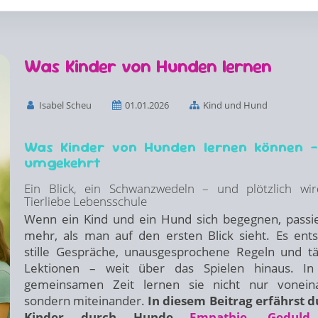
Was Kinder von Hunden lernen
Isabel Scheu
01.01.2026
Kind und Hund
Was Kinder von Hunden lernen können 
umgekehrt
Ein Blick, ein Schwanzwedeln – und plötzlich wi
Tierliebe Lebensschule
Wenn ein Kind und ein Hund sich begegnen, passie
mehr, als man auf den ersten Blick sieht. Es ent
stille Gespräche, unausgesprochene Regeln und tä
Lektionen – weit über das Spielen hinaus. In 
gemeinsamen Zeit lernen sie nicht nur voneina
sondern miteinander.
In diesem Beitrag erfährst d
Kinder durch Hunde
Empathie, Gedul