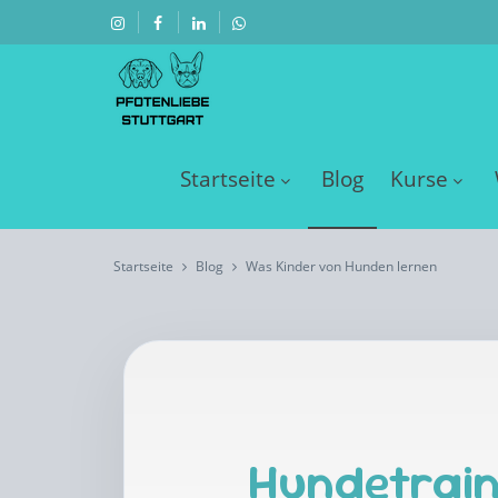
Startseite
Blog
Kurse
Startseite
Blog
Was Kinder von Hunden lernen
Hundetrain