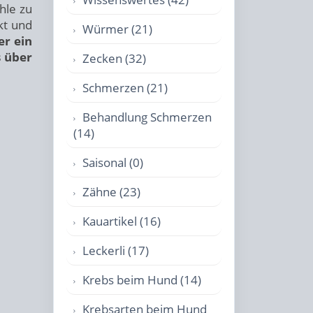
hle zu
kt und
Würmer (21)
er ein
s über
Zecken (32)
Schmerzen (21)
Behandlung Schmerzen
(14)
Saisonal (0)
Zähne (23)
Kauartikel (16)
Leckerli (17)
Krebs beim Hund (14)
Krebsarten beim Hund