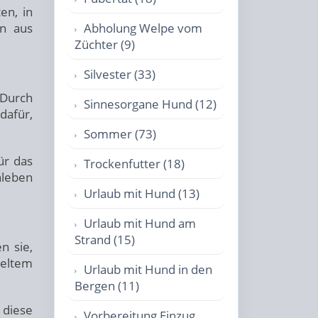
en, in
rn aus
Abholung Welpe vom
Züchter (9)
Silvester (33)
 Durch
Sinnesorgane Hund (12)
dafür,
Sommer (73)
ür das
Trockenfutter (18)
nleben
Urlaub mit Hund (13)
Urlaub mit Hund am
Strand (15)
n sie,
geltem
Urlaub mit Hund in den
Bergen (11)
 diese
Vorbereitung Einzug