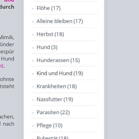
durch
Flöhe (17)
Alleine bleiben (17)
Herbst (18)
imik,
Kinder
Hund (3)
Gespür
r Hund
Hunderassen (15)
ht
.
Kind und Hund (19)
wohnte
tsteht
Krankheiten (18)
Nassfutter (19)
Parasiten (22)
achen,
d nach
Pflege (10)
Pubertät (18)