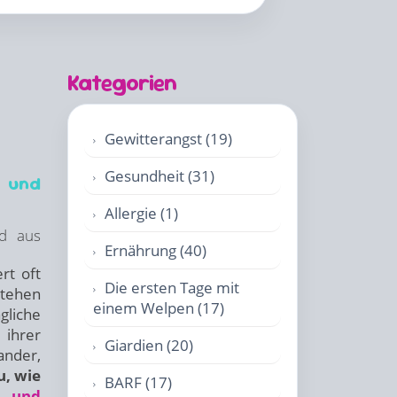
Kategorien
Gewitterangst (19)
Gesundheit (31)
– und
Allergie (1)
rd aus
Ernährung (40)
rt oft
Die ersten Tage mit
stehen
einem Welpen (17)
gliche
ihrer
Giardien (20)
nder,
u, wie
BARF (17)
d und