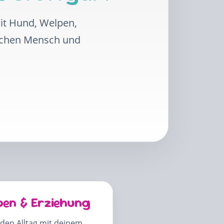
mit Hund, Welpen,
schen Mensch und
pen & Erziehung
 den Alltag mit deinem