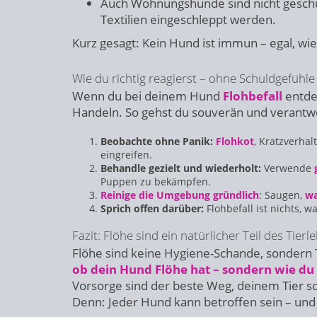
Auch Wohnungshunde sind nicht geschü
Textilien eingeschleppt werden.
Kurz gesagt: Kein Hund ist immun – egal, wie 
Wie du richtig reagierst – ohne Schuldgefühle
Wenn du bei deinem Hund
Flohbefall
entdec
Handeln. So gehst du souverän und verantw
Beobachte ohne Panik:
Flohkot
, Kratzverhal
eingreifen.
Behandle gezielt und wiederholt:
Verwende
Puppen zu bekämpfen.
Reinige die Umgebung gründlich
: Saugen,
w
Sprich offen darüber:
Flohbefall ist nichts, 
Fazit: Flöhe sind ein natürlicher Teil des Tier
Flöhe sind keine Hygiene-Schande, sondern T
ob dein Hund Flöhe hat – sondern wie du
Vorsorge sind der beste Weg, deinem Tier sc
Denn: Jeder Hund kann betroffen sein – un