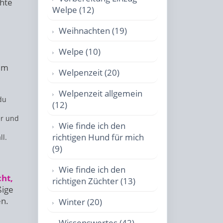
hte
Welpe (12)
Weihnachten (19)
Welpe (10)
zum
Welpenzeit (20)
Welpenzeit allgemein
du
(12)
er und
Wie finde ich den
richtigen Hund für mich
ll.
(9)
Wie finde ich den
cht,
richtigen Züchter (13)
ßige
en.
Winter (20)
Wissenswertes (42)