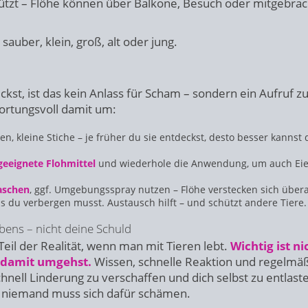
tzt – Flöhe können über Balkone, Besuch oder mitgebrac
sauber, klein, groß, alt oder jung.
kst, ist das kein Anlass für Scham – sondern ein Aufruf 
ortungsvoll damit um:
ten, kleine Stiche – je früher du sie entdeckst, desto besser kannst 
geeignete Flohmittel
und wiederhole die Anwendung, um auch Ei
aschen
, ggf. Umgebungsspray nutzen – Flöhe verstecken sich übera
was du verbergen musst. Austausch hilft – und schützt andere Tiere.
lebens – nicht deine Schuld
eil der Realität, wenn man mit Tieren lebt.
Wichtig ist ni
 damit umgehst.
Wissen, schnelle Reaktion und regelmä
hnell Linderung zu verschaffen und dich selbst zu entlast
d niemand muss sich dafür schämen.