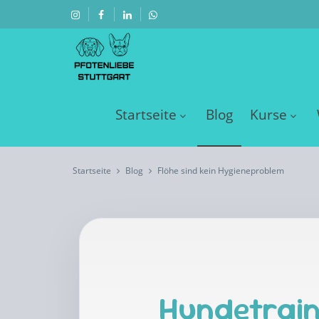
Startseite
Blog
Kurse
Startseite
Blog
Flöhe sind kein Hygieneproblem
Hundetrain