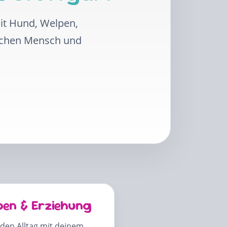
mit Hund, Welpen,
schen Mensch und
pen & Erziehung
 den Alltag mit deinem