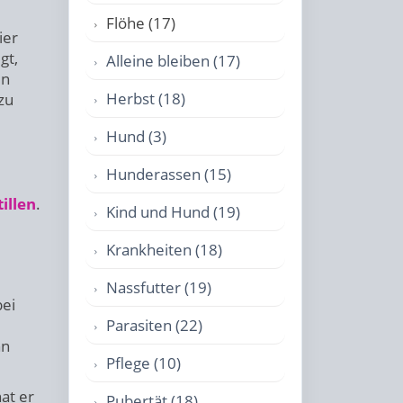
Flöhe (17)
ier
gt,
Alleine bleiben (17)
en
Herbst (18)
zu
Hund (3)
Hunderassen (15)
tillen
.
Kind und Hund (19)
Krankheiten (18)
Nassfutter (19)
bei
Parasiten (22)
nn
Pflege (10)
at er
Pubertät (18)