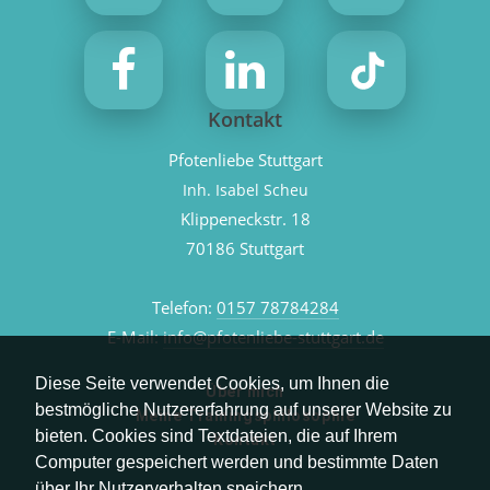
Kontakt
Pfotenliebe Stuttgart
Inh. Isabel Scheu
Klippeneckstr. 18
70186 Stuttgart
Telefon:
0157 78784284
E-Mail:
info@pfotenliebe-stuttgart.de
Diese Seite verwendet Cookies, um Ihnen die
Über mich
bestmögliche Nutzererfahrung auf unserer Website zu
Meine Trainingsphilosophie
bieten. Cookies sind Textdateien, die auf Ihrem
Kontakt
Computer gespeichert werden und bestimmte Daten
über Ihr Nutzerverhalten speichern.