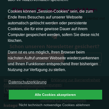
Sichere Dir den Newsletter:
Cookies können „Session-Cookies“ sein, die zum
Ende Ihres Besuches auf unserer Webseite
erhalte sofort aktuelle Tipps rund um das Thema Herbst mit
Hund.
automatisch gelöscht werden oder persistente
Cookies, die für eine gewisse Dauer auf ihrem
Computer gespeichert werden, sofern Sie diese nicht
löschen.
Schon unseren Newsletter gesichert?
Dann ist es uns möglich, Ihren Browser beim
Abonnieren
nächsten Aufruf unserer Webseite wiederzuerkennen
und Ihnen Funktionen entsprechend Ihrer bisherigen
Abmeldung jederzeit möglich. Weitere Infos zum Datenschutz erhalten Sie
hier
.
Nutzung zur Verfügung zu stellen.
Impressum
|
Datenschutz
|
Erklärung zur Barrierefreiheit
|
Datenschutzerklärung
Allgemeine Geschäftsbedingungen
|
Vertrag widerrufen
Alle Cookies akzeptieren
2026 © Pfotenliebe Stuttgart. Alle Rechte vorbehalten.
Unterstützt durch die
Software für Hundeschulen
von
®
kutego
Nicht technisch notwendige Cookies ablehnen
.