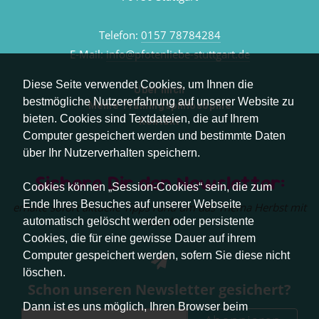
Telefon:
0157 78784284
E-Mail:
info@pfotenliebe-stuttgart.de
Diese Seite verwendet Cookies, um Ihnen die
Über mich
bestmögliche Nutzererfahrung auf unserer Website zu
Meine Trainingsphilosophie
bieten. Cookies sind Textdateien, die auf Ihrem
Kontakt
Computer gespeichert werden und bestimmte Daten
über Ihr Nutzerverhalten speichern.
Sichere Dir den Newsletter:
Cookies können „Session-Cookies“ sein, die zum
Ende Ihres Besuches auf unserer Webseite
erhalte sofort aktuelle Tipps rund um das Thema Herbst mit
Hund.
automatisch gelöscht werden oder persistente
Cookies, die für eine gewisse Dauer auf ihrem
Computer gespeichert werden, sofern Sie diese nicht
löschen.
Schon unseren Newsletter gesichert?
Dann ist es uns möglich, Ihren Browser beim