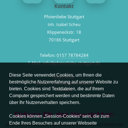
Kontakt
Pfotenliebe Stuttgart
Inh. Isabel Scheu
Klippeneckstr. 18
70186 Stuttgart
Telefon:
0157 78784284
E-Mail:
info@pfotenliebe-stuttgart.de
Diese Seite verwendet Cookies, um Ihnen die
Über mich
bestmögliche Nutzererfahrung auf unserer Website zu
Meine Trainingsphilosophie
bieten. Cookies sind Textdateien, die auf Ihrem
Kontakt
Computer gespeichert werden und bestimmte Daten
über Ihr Nutzerverhalten speichern.
Sichere Dir den Newsletter:
Cookies können „Session-Cookies“ sein, die zum
Ende Ihres Besuches auf unserer Webseite
erhalte sofort aktuelle Tipps rund um das Thema Herbst mit