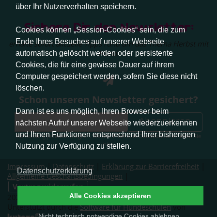
über Ihr Nutzerverhalten speichern.
Sichere Dir den Newsletter:
Cookies können „Session-Cookies“ sein, die zum
Ende Ihres Besuches auf unserer Webseite
erhalte sofort aktuelle Tipps rund um das Thema Herbst mit
Hund.
automatisch gelöscht werden oder persistente
Cookies, die für eine gewisse Dauer auf ihrem
Computer gespeichert werden, sofern Sie diese nicht
löschen.
Schon unseren Newsletter gesichert?
Dann ist es uns möglich, Ihren Browser beim
Abonnieren
nächsten Aufruf unserer Webseite wiederzuerkennen
und Ihnen Funktionen entsprechend Ihrer bisherigen
Abmeldung jederzeit möglich. Weitere Infos zum Datenschutz erhalten Sie
hier
.
Nutzung zur Verfügung zu stellen.
Impressum
|
Datenschutz
|
Erklärung zur Barrierefreiheit
|
Datenschutzerklärung
Allgemeine Geschäftsbedingungen
|
Vertrag widerrufen
Alle Cookies akzeptieren
2026 © Pfotenliebe Stuttgart. Alle Rechte vorbehalten.
Unterstützt durch die
Software für Hundeschulen
von
®
Nicht technisch notwendige Cookies ablehnen