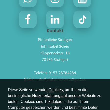
Kontakt
Pfotenliebe Stuttgart
Inh. Isabel Scheu
Klippeneckstr. 18
70186 Stuttgart
Telefon:
0157 78784284
E-Mail:
info@pfotenliebe-stuttgart.de
Diese Seite verwendet Cookies, um Ihnen die
Über mich
bestmögliche Nutzererfahrung auf unserer Website zu
Meine Trainingsphilosophie
bieten. Cookies sind Textdateien, die auf Ihrem
Kontakt
Computer gespeichert werden und bestimmte Daten