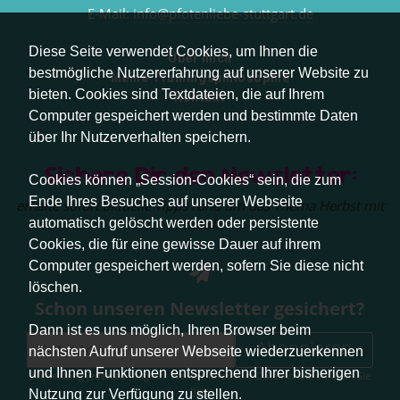
E-Mail:
info@pfotenliebe-stuttgart.de
Diese Seite verwendet Cookies, um Ihnen die
Über mich
bestmögliche Nutzererfahrung auf unserer Website zu
Meine Trainingsphilosophie
bieten. Cookies sind Textdateien, die auf Ihrem
Kontakt
Computer gespeichert werden und bestimmte Daten
über Ihr Nutzerverhalten speichern.
Sichere Dir den Newsletter:
Cookies können „Session-Cookies“ sein, die zum
Ende Ihres Besuches auf unserer Webseite
erhalte sofort aktuelle Tipps rund um das Thema Herbst mit
Hund.
automatisch gelöscht werden oder persistente
Cookies, die für eine gewisse Dauer auf ihrem
Computer gespeichert werden, sofern Sie diese nicht
löschen.
Schon unseren Newsletter gesichert?
Dann ist es uns möglich, Ihren Browser beim
Abonnieren
nächsten Aufruf unserer Webseite wiederzuerkennen
und Ihnen Funktionen entsprechend Ihrer bisherigen
Abmeldung jederzeit möglich. Weitere Infos zum Datenschutz erhalten Sie
hier
.
Nutzung zur Verfügung zu stellen.