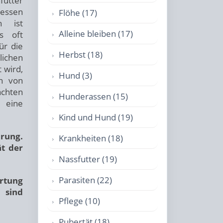
utter
dessen
Flöhe (17)
h ist
Alleine bleiben (17)
es oft
ür die
Herbst (18)
ichen
 wird,
Hund (3)
ch von
achten
Hunderassen (15)
 eine
Kind und Hund (19)
hrung.
Krankheiten (18)
ät der
Nassfutter (19)
Parasiten (22)
ertung
 sind
Pflege (10)
Pubertät (18)