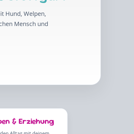
mit Hund, Welpen,
schen Mensch und
pen & Erziehung
 den Alltag mit deinem