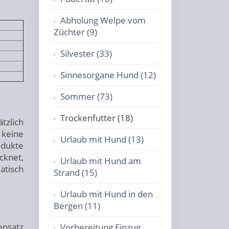
Abholung Welpe vom
Züchter (9)
Silvester (33)
Sinnesorgane Hund (12)
Sommer (73)
Trockenfutter (18)
tzlich
 keine
Urlaub mit Hund (13)
odukte
cknet,
Urlaub mit Hund am
atisch
Strand (15)
Urlaub mit Hund in den
Bergen (11)
ensatz
Vorbereitung Einzug