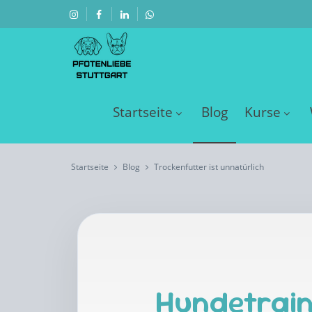
Startseite
Blog
Kurse
Startseite
Blog
Trockenfutter ist unnatürlich
Hundetrain