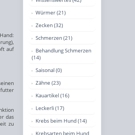
Würmer (21)
Zecken (32)
 Hand:
Schmerzen (21)
rung),
ft auf
Behandlung Schmerzen
(14)
Saisonal (0)
Zähne (23)
seinen
futter
Kauartikel (16)
Leckerli (17)
nktion
er das
Krebs beim Hund (14)
eit zu
Krebsarten beim Hund