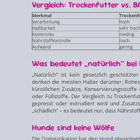
Vergleich: Trockenfutter vs. B
Merkmal
Trockenf
Verarbeitung
hoch
Haltbarkeit
sehr hoc
Keimrisiko
niedrig
Nährstoffkontrolle
hoch
Aufwand
gering
Was bedeutet „natürlich“ bei
„Natürlich“ ist kein gesetzlich geschützter
denken die meisten Halter darunter: Rohes
künstlichen Zusätze, Konservierungsstoff
oder Füllstoffe. Der Vergleich zu Trockenfut
gepresst oder extrudiert wird und Zusatzs
„schädlich“ – es bedeutet nur, dass Nährsto
Hunde sind keine Wölfe
Die Domestikation hat den Hund physiolog