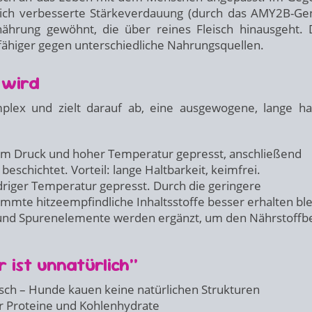
ich verbesserte Stärkeverdauung (durch das AMY2B-Gen
ährung gewöhnt, die über reines Fleisch hinausgeht. 
fähiger gegen unterschiedliche Nahrungsquellen.
 wird
mplex und zielt darauf ab, eine ausgewogene, lange ha
m Druck und hoher Temperatur gepresst, anschließend
eschichtet. Vorteil: lange Haltbarkeit, keimfrei.
riger Temperatur gepresst. Durch die geringere
mte hitzeempfindliche Inhaltsstoffe besser erhalten ble
 und Spurenelemente werden ergänzt, um den Nährstoffb
 ist unnatürlich“
isch – Hunde kauen keine natürlichen Strukturen
er Proteine und Kohlenhydrate