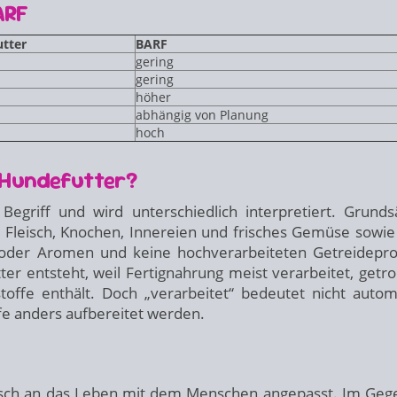
ARF
utter
BARF
gering
h
gering
höher
abhängig von Planung
hoch
 Hundefutter?
 Begriff und wird unterschiedlich interpretiert. Grundsä
 Fleisch, Knochen, Innereien und frisches Gemüse sowie
e oder Aromen und keine hochverarbeiteten Getreidepr
ter entsteht, weil Fertignahrung meist verarbeitet, getro
toffe enthält. Doch „verarbeitet“ bedeutet nicht autom
ffe anders aufbereitet werden.
isch an das Leben mit dem Menschen angepasst. Im Geg