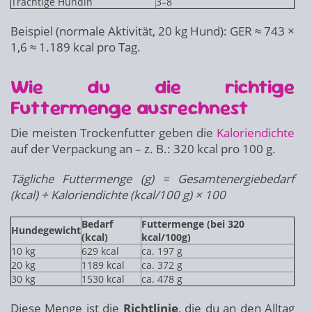
Trächtige Hündin
3–8
Beispiel (normale Aktivität, 20 kg Hund): GER ≈ 743 ×
1,6 ≈ 1.189 kcal pro Tag.
Wie du die richtige
Futtermenge ausrechnest
Die meisten Trockenfutter geben die
Kaloriendichte
auf der Verpackung an – z. B.: 320 kcal pro 100 g.
Tägliche Futtermenge (g) = Gesamtenergiebedarf
(kcal) ÷ Kaloriendichte (kcal/100 g) × 100
Bedarf
Futtermenge (bei 320
Hundegewicht
(kcal)
kcal/100g)
10 kg
629 kcal
ca. 197 g
20 kg
1189 kcal
ca. 372 g
30 kg
1530 kcal
ca. 478 g
Diese Menge ist die
Richtlinie
, die du an den Alltag