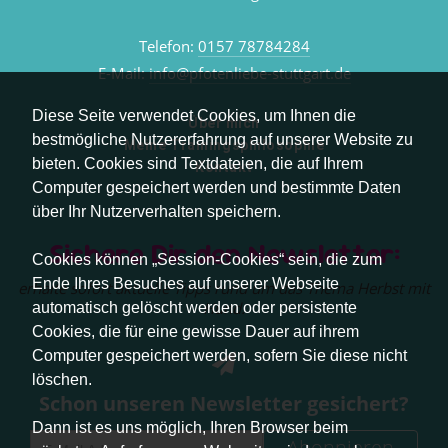
Telefon:
0157 78784284
E-Mail:
info@pfotenliebe-stuttgart.de
Diese Seite verwendet Cookies, um Ihnen die
Über mich
bestmögliche Nutzererfahrung auf unserer Website zu
Meine Trainingsphilosophie
bieten. Cookies sind Textdateien, die auf Ihrem
Kontakt
Computer gespeichert werden und bestimmte Daten
über Ihr Nutzerverhalten speichern.
Sichere Dir den Newsletter:
Cookies können „Session-Cookies“ sein, die zum
Ende Ihres Besuches auf unserer Webseite
erhalte sofort aktuelle Tipps rund um das Thema Herbst mit
Hund.
automatisch gelöscht werden oder persistente
Cookies, die für eine gewisse Dauer auf ihrem
Computer gespeichert werden, sofern Sie diese nicht
löschen.
Schon unseren Newsletter gesichert?
Dann ist es uns möglich, Ihren Browser beim
Abonnieren