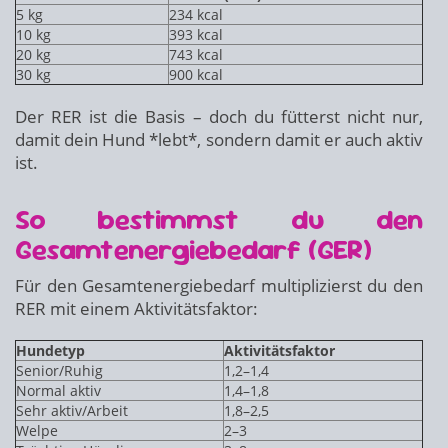
5 kg
234 kcal
10 kg
393 kcal
20 kg
743 kcal
30 kg
900 kcal
Der RER ist die Basis – doch du fütterst nicht nur,
damit dein Hund *lebt*, sondern damit er auch aktiv
ist.
So bestimmst du den
Gesamtenergiebedarf (GER)
Für den Gesamtenergiebedarf multiplizierst du den
RER mit einem Aktivitätsfaktor:
Hundetyp
Aktivitätsfaktor
Senior/Ruhig
1,2–1,4
Normal aktiv
1,4–1,8
Sehr aktiv/Arbeit
1,8–2,5
Welpe
2–3