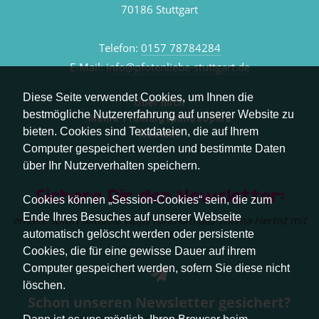
70186 Stuttgart
Telefon:
0157 78784284
E-Mail:
info@pfotenliebe-stuttgart.de
Diese Seite verwendet Cookies, um Ihnen die
Über mich
bestmögliche Nutzererfahrung auf unserer Website zu
Meine Trainingsphilosophie
bieten. Cookies sind Textdateien, die auf Ihrem
Kontakt
Computer gespeichert werden und bestimmte Daten
über Ihr Nutzerverhalten speichern.
Sichere Dir den Newsletter:
Cookies können „Session-Cookies“ sein, die zum
Ende Ihres Besuches auf unserer Webseite
erhalte sofort aktuelle Tipps rund um das Thema Herbst mit
Hund.
automatisch gelöscht werden oder persistente
Cookies, die für eine gewisse Dauer auf ihrem
Computer gespeichert werden, sofern Sie diese nicht
löschen.
Schon unseren Newsletter gesichert?