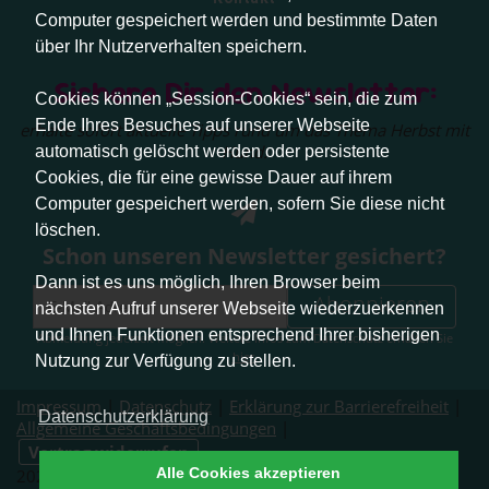
Computer gespeichert werden und bestimmte Daten
über Ihr Nutzerverhalten speichern.
Sichere Dir den Newsletter:
Cookies können „Session-Cookies“ sein, die zum
Ende Ihres Besuches auf unserer Webseite
erhalte sofort aktuelle Tipps rund um das Thema Herbst mit
Hund.
automatisch gelöscht werden oder persistente
Cookies, die für eine gewisse Dauer auf ihrem
Computer gespeichert werden, sofern Sie diese nicht
löschen.
Schon unseren Newsletter gesichert?
Dann ist es uns möglich, Ihren Browser beim
Abonnieren
nächsten Aufruf unserer Webseite wiederzuerkennen
und Ihnen Funktionen entsprechend Ihrer bisherigen
Abmeldung jederzeit möglich. Weitere Infos zum Datenschutz erhalten Sie
hier
.
Nutzung zur Verfügung zu stellen.
Impressum
|
Datenschutz
|
Erklärung zur Barrierefreiheit
|
Datenschutzerklärung
Allgemeine Geschäftsbedingungen
|
Vertrag widerrufen
Alle Cookies akzeptieren
2026 © Pfotenliebe Stuttgart. Alle Rechte vorbehalten.