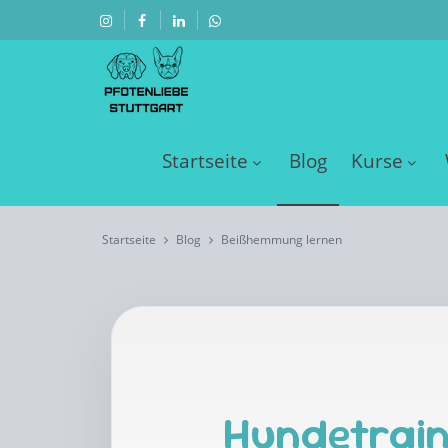
Startseite
Blog
Kurse
Startseite
Blog
Beißhemmung lernen
Hundetrain