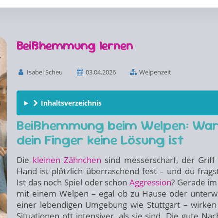
Beißhemmung lernen
Isabel Scheu
03.04.2026
Welpenzeit
Inhaltsverzeichnis
Beißhemmung beim Welpen: Wa
dein Finger keine Lösung ist
Die
kleinen Zähnchen
sind messerscharf, der Griff 
Hand ist plötzlich überraschend fest – und du fragst
Ist das noch Spiel oder schon
Aggression
? Gerade im 
mit einem Welpen – egal ob zu Hause oder unterw
einer lebendigen Umgebung wie Stuttgart – wirken
Situationen oft intensiver, als sie sind. Die gute Nac