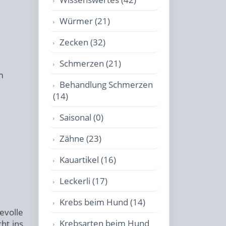
Würmer (21)
Zecken (32)
Schmerzen (21)
m
Behandlung Schmerzen
(14)
Saisonal (0)
Zähne (23)
d
Kauartikel (16)
Leckerli (17)
Krebs beim Hund (14)
evolle
Krebsarten beim Hund
ht ins