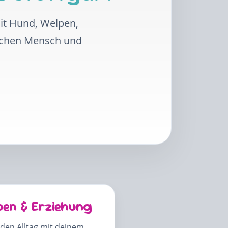
mit Hund, Welpen,
schen Mensch und
pen & Erziehung
 den Alltag mit deinem