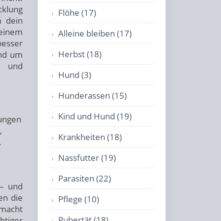
klung
Flöhe (17)
m dein
deinem
Alleine bleiben (17)
besser
Herbst (18)
und um
l und
Hund (3)
Hunderassen (15)
Kind und Hund (19)
dungen
,
Krankheiten (18)
.
Nassfutter (19)
Parasiten (22)
 – und
en die
Pflege (10)
 macht
Pubertät (18)
htiger