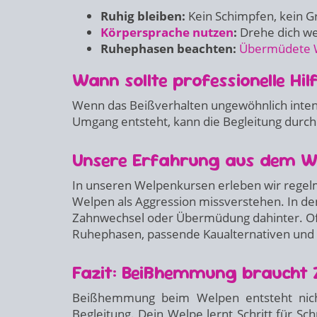
Ruhig bleiben:
Kein Schimpfen, kein G
Körpersprache nutzen
:
Drehe dich weg
Ruhephasen beachten:
Übermüdete 
Wann sollte professionelle H
Wenn das Beißverhalten ungewöhnlich intensi
Umgang entsteht, kann die Begleitung durch e
Unsere Erfahrung aus dem We
In unseren Welpenkursen erleben wir regelm
Welpen als Aggression missverstehen. In den
Zahnwechsel oder Übermüdung dahinter. Oft 
Ruhephasen, passende Kaualternativen und k
Fazit: Beißhemmung braucht 
Beißhemmung beim Welpen entsteht nicht 
Begleitung. Dein Welpe lernt Schritt für Sch