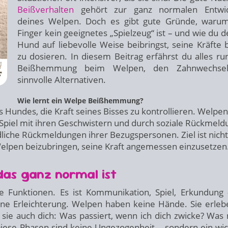
Beißverhalten
gehört zur ganz normalen Entwic
deines Welpen. Doch es gibt gute Gründe, waru
Finger kein geeignetes „Spielzeug“ ist – und wie du 
Hund auf liebevolle Weise beibringst, seine Kräfte 
zu dosieren. In diesem Beitrag erfährst du alles r
Beißhemmung beim Welpen, den Zahnwechse
sinnvolle Alternativen.
Wie lernt ein Welpe Beißhemmung?
Hundes, die Kraft seines Bisses zu kontrollieren. Welpen
m Spiel mit ihren Geschwistern und durch soziale Rückmel
liche Rückmeldungen ihrer Bezugspersonen. Ziel ist nicht
elpen beizubringen, seine Kraft angemessen einzusetzen
as ganz normal ist
e Funktionen. Es ist Kommunikation, Spiel, Erkundung
ine Erleichterung. Welpen haben keine Hände. Sie erleb
sie auch dich: Was passiert, wenn ich dich zwicke? Was
iese Phasen sind keine Ungezogenheit – sondern ein wic