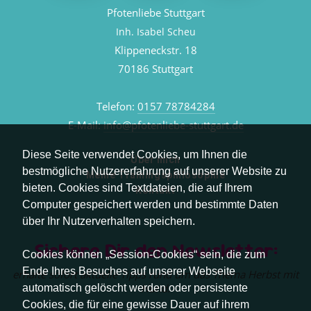
Pfotenliebe Stuttgart
Inh. Isabel Scheu
Klippeneckstr. 18
70186 Stuttgart
Telefon:
0157 78784284
E-Mail:
info@pfotenliebe-stuttgart.de
Diese Seite verwendet Cookies, um Ihnen die
Über mich
bestmögliche Nutzererfahrung auf unserer Website zu
Meine Trainingsphilosophie
bieten. Cookies sind Textdateien, die auf Ihrem
Kontakt
Computer gespeichert werden und bestimmte Daten
über Ihr Nutzerverhalten speichern.
Sichere Dir den Newsletter:
Cookies können „Session-Cookies“ sein, die zum
Ende Ihres Besuches auf unserer Webseite
erhalte sofort aktuelle Tipps rund um das Thema Herbst mit
Hund.
automatisch gelöscht werden oder persistente
Cookies, die für eine gewisse Dauer auf ihrem