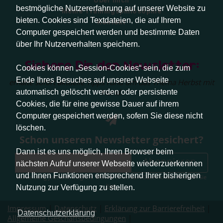
bestmögliche Nutzererfahrung auf unserer Website zu
Meine Trainingsphilosophie
bieten. Cookies sind Textdateien, die auf Ihrem
Kontakt
Computer gespeichert werden und bestimmte Daten
über Ihr Nutzerverhalten speichern.
Sichere Dir den Newsletter:
Cookies können „Session-Cookies“ sein, die zum
Ende Ihres Besuches auf unserer Webseite
erhalte sofort aktuelle Tipps rund um das Thema Herbst mit
Hund.
automatisch gelöscht werden oder persistente
Cookies, die für eine gewisse Dauer auf ihrem
Computer gespeichert werden, sofern Sie diese nicht
löschen.
Schon unseren Newsletter gesichert?
Dann ist es uns möglich, Ihren Browser beim
Abonnieren
nächsten Aufruf unserer Webseite wiederzuerkennen
und Ihnen Funktionen entsprechend Ihrer bisherigen
Abmeldung jederzeit möglich. Weitere Infos zum Datenschutz erhalten Sie
hier
.
Nutzung zur Verfügung zu stellen.
Impressum
|
Datenschutz
|
Erklärung zur Barrierefreiheit
|
Datenschutzerklärung
Allgemeine Geschäftsbedingungen
|