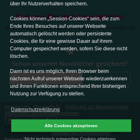
über Ihr Nutzerverhalten speichern.
Sichere Dir den Newsletter:
Cookies können „Session-Cookies“ sein, die zum
Ende Ihres Besuches auf unserer Webseite
erhalte sofort aktuelle Tipps rund um das Thema Herbst mit
Hund.
automatisch gelöscht werden oder persistente
Cookies, die für eine gewisse Dauer auf ihrem
Computer gespeichert werden, sofern Sie diese nicht
löschen.
Schon unseren Newsletter gesichert?
Dann ist es uns möglich, Ihren Browser beim
Abonnieren
nächsten Aufruf unserer Webseite wiederzuerkennen
und Ihnen Funktionen entsprechend Ihrer bisherigen
Abmeldung jederzeit möglich. Weitere Infos zum Datenschutz erhalten Sie
hier
.
Nutzung zur Verfügung zu stellen.
Impressum
|
Datenschutz
|
Erklärung zur Barrierefreiheit
|
Datenschutzerklärung
Allgemeine Geschäftsbedingungen
|
Vertrag widerrufen
Alle Cookies akzeptieren
2026 © Pfotenliebe Stuttgart. Alle Rechte vorbehalten.
Unterstützt durch die
Software für Hundeschulen
von
®
kutego
Nicht technisch notwendige Cookies ablehnen
.