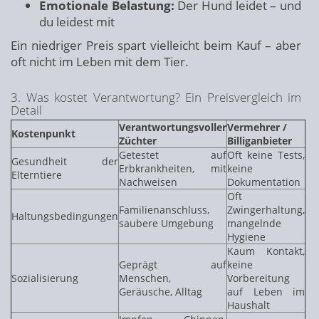
Emotionale Belastung:
Der Hund leidet – und
du leidest mit
Ein niedriger Preis spart vielleicht beim Kauf – aber
oft nicht im Leben mit dem Tier.
3. Was kostet Verantwortung? Ein Preisvergleich im
Detail
Verantwortungsvoller
Vermehrer /
Kostenpunkt
Züchter
Billiganbieter
Getestet auf
Oft keine Tests,
Gesundheit der
Erbkrankheiten, mit
keine
Elterntiere
Nachweisen
Dokumentation
Oft
Familienanschluss,
Zwingerhaltung,
Haltungsbedingungen
saubere Umgebung
mangelnde
Hygiene
Kaum Kontakt,
Geprägt auf
keine
Sozialisierung
Menschen,
Vorbereitung
Geräusche, Alltag
auf Leben im
Haushalt