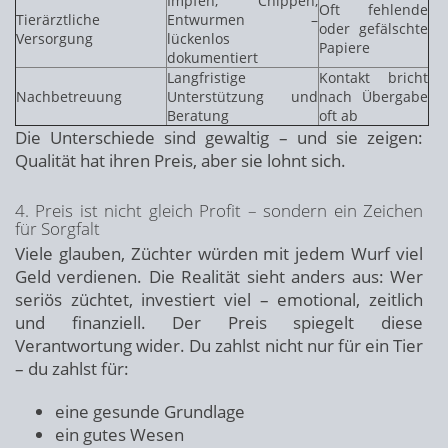
Impfen, Chippen,
Oft fehlende
Tierärztliche
Entwurmen –
oder gefälschte
Versorgung
lückenlos
Papiere
dokumentiert
Langfristige
Kontakt bricht
Nachbetreuung
Unterstützung und
nach Übergabe
Beratung
oft ab
Die Unterschiede sind gewaltig – und sie zeigen:
Qualität hat ihren Preis, aber sie lohnt sich.
4. Preis ist nicht gleich Profit – sondern ein Zeichen
für Sorgfalt
Viele glauben, Züchter würden mit jedem Wurf viel
Geld verdienen. Die Realität sieht anders aus: Wer
seriös züchtet, investiert viel – emotional, zeitlich
und finanziell. Der Preis spiegelt diese
Verantwortung wider. Du zahlst nicht nur für ein Tier
– du zahlst für:
eine gesunde Grundlage
ein gutes Wesen