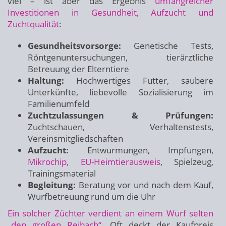
viel – ist aber das Ergebnis
umfangreicher
Investitionen in Gesundheit, Aufzucht und
Zuchtqualität
:
Gesundheitsvorsorge:
Genetische Tests,
Röntgenuntersuchungen, tierärztliche
Betreuung der Elterntiere
Haltung:
Hochwertiges Futter, saubere
Unterkünfte, liebevolle Sozialisierung im
Familienumfeld
Zuchtzulassungen & Prüfungen:
Zuchtschauen, Verhaltenstests,
Vereinsmitgliedschaften
Aufzucht:
Entwurmungen, Impfungen,
Mikrochip, EU-Heimtierausweis
, Spielzeug,
Trainingsmaterial
Begleitung:
Beratung vor und nach dem Kauf,
Wurfbetreuung rund um die Uhr
Ein solcher Züchter verdient an einem Wurf selten
„den großen Reibach“.
Oft deckt der Kaufpreis