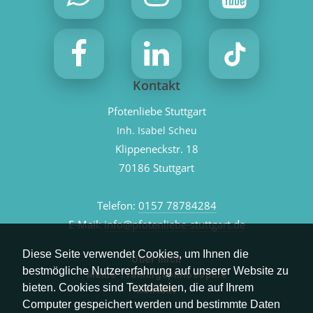
Kontakt
Pfotenliebe Stuttgart
Inh. Isabel Scheu
Klippeneckstr. 18
70186 Stuttgart
Telefon:
0157 78784284
E-Mail:
info@pfotenliebe-stuttgart.de
Diese Seite verwendet Cookies, um Ihnen die
Über mich
bestmögliche Nutzererfahrung auf unserer Website zu
Meine Trainingsphilosophie
bieten. Cookies sind Textdateien, die auf Ihrem
Kontakt
Computer gespeichert werden und bestimmte Daten