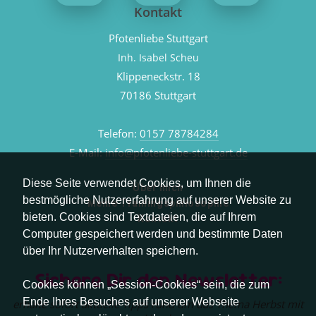
Kontakt
Pfotenliebe Stuttgart
Inh. Isabel Scheu
Klippeneckstr. 18
70186 Stuttgart
Telefon:
0157 78784284
E-Mail:
info@pfotenliebe-stuttgart.de
Diese Seite verwendet Cookies, um Ihnen die
Über mich
bestmögliche Nutzererfahrung auf unserer Website zu
Meine Trainingsphilosophie
bieten. Cookies sind Textdateien, die auf Ihrem
Kontakt
Computer gespeichert werden und bestimmte Daten
über Ihr Nutzerverhalten speichern.
Sichere Dir den Newsletter:
Cookies können „Session-Cookies“ sein, die zum
Ende Ihres Besuches auf unserer Webseite
erhalte sofort aktuelle Tipps rund um das Thema Herbst mit