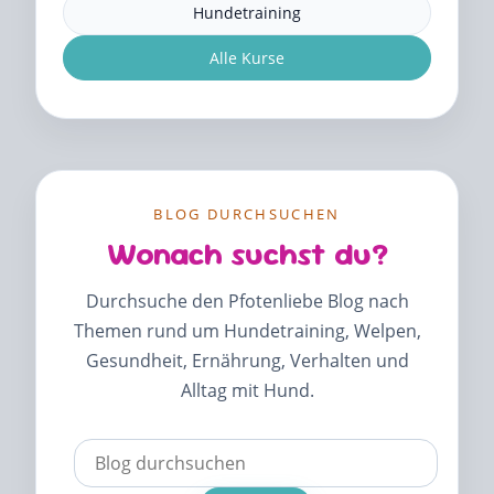
Hundetraining
Alle Kurse
BLOG DURCHSUCHEN
Wonach suchst du?
Durchsuche den Pfotenliebe Blog nach
Themen rund um Hundetraining, Welpen,
Gesundheit, Ernährung, Verhalten und
Alltag mit Hund.
Verwende
die
Pfeile
nach