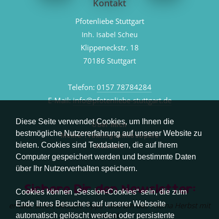
Kontakt
Pfotenliebe Stuttgart
Inh. Isabel Scheu
Klippeneckstr. 18
70186 Stuttgart
Telefon:
0157 78784284
E-Mail:
info@pfotenliebe-stuttgart.de
Diese Seite verwendet Cookies, um Ihnen die
Über mich
bestmögliche Nutzererfahrung auf unserer Website zu
Meine Trainingsphilosophie
bieten. Cookies sind Textdateien, die auf Ihrem
Kontakt
Computer gespeichert werden und bestimmte Daten
über Ihr Nutzerverhalten speichern.
Sichere Dir den Newsletter:
Cookies können „Session-Cookies“ sein, die zum
Ende Ihres Besuches auf unserer Webseite
erhalte sofort aktuelle Tipps rund um das Thema Herbst mit
Hund.
automatisch gelöscht werden oder persistente