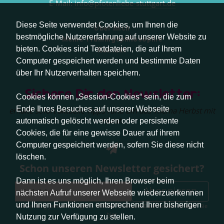
E-Mail:
info@pfotenliebe-stuttgart.de
Diese Seite verwendet Cookies, um Ihnen die
Über mich
bestmögliche Nutzererfahrung auf unserer Website zu
Meine Trainingsphilosophie
bieten. Cookies sind Textdateien, die auf Ihrem
Kontakt
Computer gespeichert werden und bestimmte Daten
über Ihr Nutzerverhalten speichern.
Sichere Dir den Newsletter:
Cookies können „Session-Cookies“ sein, die zum
Ende Ihres Besuches auf unserer Webseite
erhalte sofort aktuelle Tipps rund um das Thema Herbst mit
Hund.
automatisch gelöscht werden oder persistente
Cookies, die für eine gewisse Dauer auf ihrem
Computer gespeichert werden, sofern Sie diese nicht
löschen.
Schon unseren Newsletter gesichert?
Dann ist es uns möglich, Ihren Browser beim
Abonnieren
nächsten Aufruf unserer Webseite wiederzuerkennen
und Ihnen Funktionen entsprechend Ihrer bisherigen
Abmeldung jederzeit möglich. Weitere Infos zum Datenschutz erhalten Sie
hier
.
Nutzung zur Verfügung zu stellen.