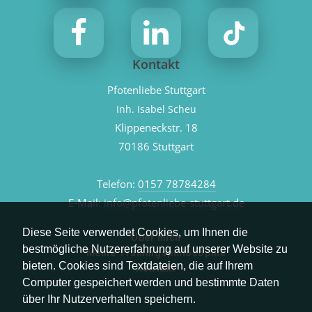
Kontakt
Pfotenliebe Stuttgart
Inh. Isabel Scheu
Klippeneckstr. 18
70186 Stuttgart
Telefon:
0157 78784284
E-Mail:
info@pfotenliebe-stuttgart.de
Diese Seite verwendet Cookies, um Ihnen die
Über mich
bestmögliche Nutzererfahrung auf unserer Website zu
Meine Trainingsphilosophie
bieten. Cookies sind Textdateien, die auf Ihrem
Kontakt
Computer gespeichert werden und bestimmte Daten
über Ihr Nutzerverhalten speichern.