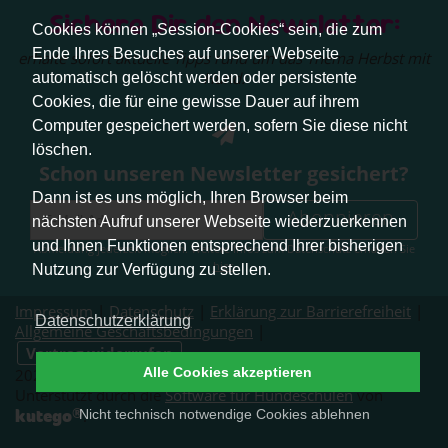
Sichere Dir den Newsletter:
Cookies können „Session-Cookies“ sein, die zum
Ende Ihres Besuches auf unserer Webseite
erhalte sofort aktuelle Tipps rund um das Thema Herbst mit
Hund.
automatisch gelöscht werden oder persistente
Cookies, die für eine gewisse Dauer auf ihrem
Computer gespeichert werden, sofern Sie diese nicht
löschen.
Schon unseren Newsletter gesichert?
Dann ist es uns möglich, Ihren Browser beim
Abonnieren
nächsten Aufruf unserer Webseite wiederzuerkennen
und Ihnen Funktionen entsprechend Ihrer bisherigen
Abmeldung jederzeit möglich. Weitere Infos zum Datenschutz erhalten Sie
hier
.
Nutzung zur Verfügung zu stellen.
Impressum
|
Datenschutz
|
Erklärung zur Barrierefreiheit
|
Datenschutzerklärung
Allgemeine Geschäftsbedingungen
|
Vertrag widerrufen
Alle Cookies akzeptieren
2026 © Pfotenliebe Stuttgart. Alle Rechte vorbehalten.
Unterstützt durch die
Software für Hundeschulen
von
®
kutego
Nicht technisch notwendige Cookies ablehnen
.