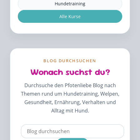
Hundetraining
Alle Kurse
BLOG DURCHSUCHEN
Wonach suchst du?
Durchsuche den Pfotenliebe Blog nach
Themen rund um Hundetraining, Welpen,
Gesundheit, Ernährung, Verhalten und
Alltag mit Hund.
Verwende
die
Pfeile
nach