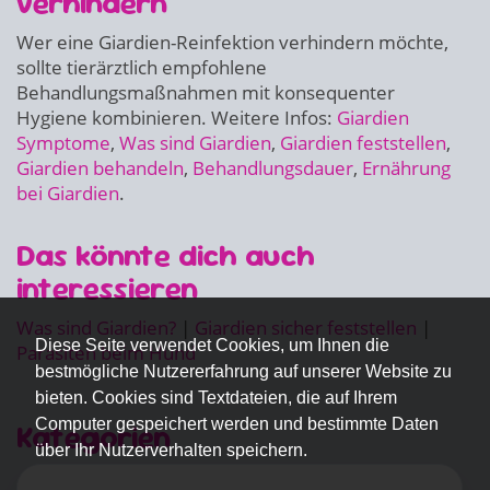
verhindern
Wer eine Giardien-Reinfektion verhindern möchte,
sollte tierärztlich empfohlene
Behandlungsmaßnahmen mit konsequenter
Hygiene kombinieren. Weitere Infos:
Giardien
Symptome
,
Was sind Giardien
,
Giardien feststellen
,
Giardien behandeln
,
Behandlungsdauer
,
Ernährung
bei Giardien
.
Das könnte dich auch
interessieren
Was sind Giardien?
|
Giardien sicher feststellen
|
Diese Seite verwendet Cookies, um Ihnen die
Parasiten beim Hund
bestmögliche Nutzererfahrung auf unserer Website zu
bieten. Cookies sind Textdateien, die auf Ihrem
Computer gespeichert werden und bestimmte Daten
Kategorien
über Ihr Nutzerverhalten speichern.