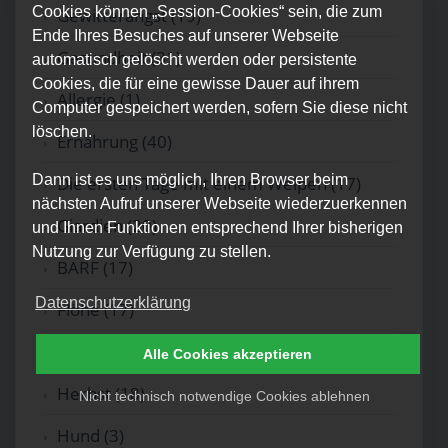
Cookies können „Session-Cookies“ sein, die zum
Gewitterangst (19)
Ende Ihres Besuches auf unserer Webseite
Gesundheit (31)
automatisch gelöscht werden oder persistente
Cookies, die für eine gewisse Dauer auf ihrem
Allergie (1)
Computer gespeichert werden, sofern Sie diese nicht
löschen.
Ernährung (40)
Dann ist es uns möglich, Ihren Browser beim
Die ersten Tage mit einem Welpen (17)
nächsten Aufruf unserer Webseite wiederzuerkennen
Giardien (20)
und Ihnen Funktionen entsprechend Ihrer bisherigen
Nutzung zur Verfügung zu stellen.
BARF (17)
Datenschutzerklärung
Flöhe (17)
Alleine bleiben (17)
Alle Cookies akzeptieren
Herbst (18)
Nicht technisch notwendige Cookies ablehnen
Hund (3)