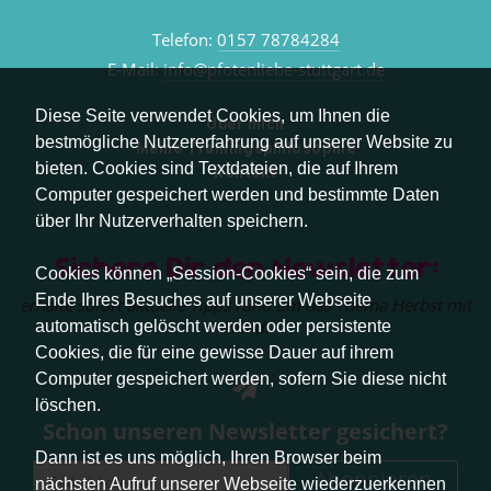
Telefon:
0157 78784284
E-Mail:
info@pfotenliebe-stuttgart.de
Diese Seite verwendet Cookies, um Ihnen die
Über mich
bestmögliche Nutzererfahrung auf unserer Website zu
Meine Trainingsphilosophie
bieten. Cookies sind Textdateien, die auf Ihrem
Kontakt
Computer gespeichert werden und bestimmte Daten
über Ihr Nutzerverhalten speichern.
Sichere Dir den Newsletter:
Cookies können „Session-Cookies“ sein, die zum
Ende Ihres Besuches auf unserer Webseite
erhalte sofort aktuelle Tipps rund um das Thema Herbst mit
Hund.
automatisch gelöscht werden oder persistente
Cookies, die für eine gewisse Dauer auf ihrem
Computer gespeichert werden, sofern Sie diese nicht
löschen.
Schon unseren Newsletter gesichert?
Dann ist es uns möglich, Ihren Browser beim
Abonnieren
nächsten Aufruf unserer Webseite wiederzuerkennen