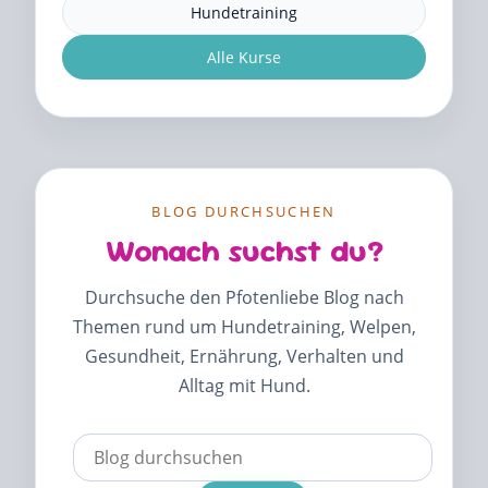
Hundetraining
Alle Kurse
BLOG DURCHSUCHEN
Wonach suchst du?
Durchsuche den Pfotenliebe Blog nach
Themen rund um Hundetraining, Welpen,
Gesundheit, Ernährung, Verhalten und
Alltag mit Hund.
Verwende
die
Pfeile
nach