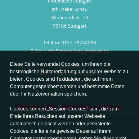
Pfotenliebe Stuttgart
Inh. Isabel Scheu
Klippeneckstr. 18
70186 Stuttgart
Telefon:
0157 78784284
E-Mail:
info@pfotenliebe-stuttgart.de
Diese Seite verwendet Cookies, um Ihnen die
Über mich
bestmögliche Nutzererfahrung auf unserer Website zu
Meine Trainingsphilosophie
bieten. Cookies sind Textdateien, die auf Ihrem
Kontakt
Computer gespeichert werden und bestimmte Daten
über Ihr Nutzerverhalten speichern.
Sichere Dir den Newsletter:
Cookies können „Session-Cookies“ sein, die zum
Ende Ihres Besuches auf unserer Webseite
erhalte sofort aktuelle Tipps rund um das Thema Herbst mit
Hund.
automatisch gelöscht werden oder persistente
Cookies, die für eine gewisse Dauer auf ihrem
Computer gespeichert werden, sofern Sie diese nicht