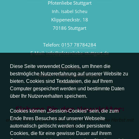
Pfotenliebe Stuttgart
Inh. Isabel Scheu
Klippeneckstr. 18
70186 Stuttgart
Telefon:
0157 78784284
E-Mail:
info@pfotenliebe-stuttgart.de
Diese Seite verwendet Cookies, um Ihnen die
Über mich
bestmögliche Nutzererfahrung auf unserer Website zu
Meine Trainingsphilosophie
bieten. Cookies sind Textdateien, die auf Ihrem
Kontakt
Computer gespeichert werden und bestimmte Daten
über Ihr Nutzerverhalten speichern.
Sichere Dir den Newsletter:
Cookies können „Session-Cookies“ sein, die zum
Ende Ihres Besuches auf unserer Webseite
erhalte sofort aktuelle Tipps rund um das Thema Herbst mit
Hund.
automatisch gelöscht werden oder persistente
Cookies, die für eine gewisse Dauer auf ihrem