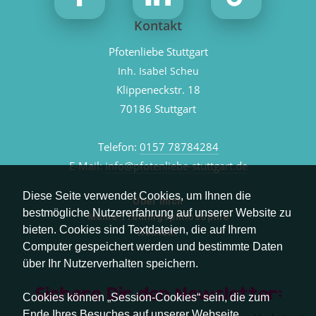
Kontakt
Pfotenliebe Stuttgart
Inh. Isabel Scheu
Klippeneckstr. 18
70186 Stuttgart
Telefon:
0157 78784284
E-Mail:
info@pfotenliebe-stuttgart.de
Diese Seite verwendet Cookies, um Ihnen die
Über mich
bestmögliche Nutzererfahrung auf unserer Website zu
Meine Trainingsphilosophie
bieten. Cookies sind Textdateien, die auf Ihrem
Kontakt
Computer gespeichert werden und bestimmte Daten
über Ihr Nutzerverhalten speichern.
Sichere Dir den Newsletter:
Cookies können „Session-Cookies“ sein, die zum
Ende Ihres Besuches auf unserer Webseite