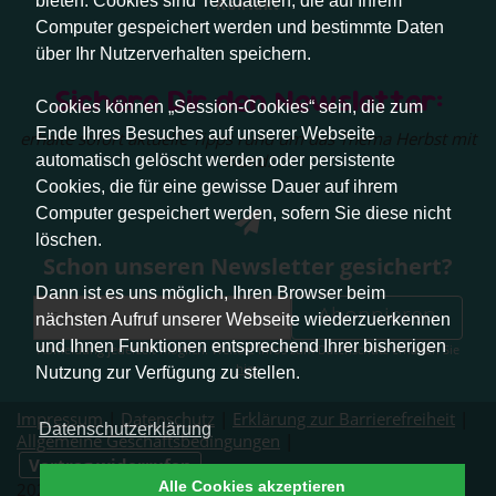
bieten. Cookies sind Textdateien, die auf Ihrem
Kontakt
Computer gespeichert werden und bestimmte Daten
über Ihr Nutzerverhalten speichern.
Sichere Dir den Newsletter:
Cookies können „Session-Cookies“ sein, die zum
Ende Ihres Besuches auf unserer Webseite
erhalte sofort aktuelle Tipps rund um das Thema Herbst mit
Hund.
automatisch gelöscht werden oder persistente
Cookies, die für eine gewisse Dauer auf ihrem
Computer gespeichert werden, sofern Sie diese nicht
löschen.
Schon unseren Newsletter gesichert?
Dann ist es uns möglich, Ihren Browser beim
Abonnieren
nächsten Aufruf unserer Webseite wiederzuerkennen
und Ihnen Funktionen entsprechend Ihrer bisherigen
Abmeldung jederzeit möglich. Weitere Infos zum Datenschutz erhalten Sie
hier
.
Nutzung zur Verfügung zu stellen.
Impressum
|
Datenschutz
|
Erklärung zur Barrierefreiheit
|
Datenschutzerklärung
Allgemeine Geschäftsbedingungen
|
Vertrag widerrufen
Alle Cookies akzeptieren
2026 © Pfotenliebe Stuttgart. Alle Rechte vorbehalten.