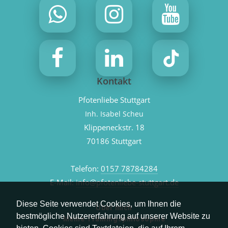
Kontakt
Pfotenliebe Stuttgart
Inh. Isabel Scheu
Klippeneckstr. 18
70186 Stuttgart
Telefon:
0157 78784284
E-Mail:
info@pfotenliebe-stuttgart.de
Diese Seite verwendet Cookies, um Ihnen die
Über mich
bestmögliche Nutzererfahrung auf unserer Website zu
Meine Trainingsphilosophie