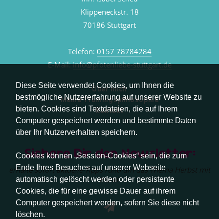
Klippeneckstr. 18
70186 Stuttgart
Telefon:
0157 78784284
E-Mail:
info@pfotenliebe-stuttgart.de
Diese Seite verwendet Cookies, um Ihnen die
Über mich
bestmögliche Nutzererfahrung auf unserer Website zu
Meine Trainingsphilosophie
bieten. Cookies sind Textdateien, die auf Ihrem
Kontakt
Computer gespeichert werden und bestimmte Daten
über Ihr Nutzerverhalten speichern.
Sichere Dir den Newsletter:
Cookies können „Session-Cookies“ sein, die zum
Ende Ihres Besuches auf unserer Webseite
erhalte sofort aktuelle Tipps rund um das Thema Herbst mit
Hund.
automatisch gelöscht werden oder persistente
Cookies, die für eine gewisse Dauer auf ihrem
Computer gespeichert werden, sofern Sie diese nicht
löschen.