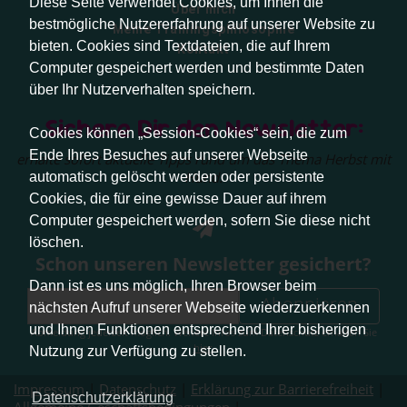
Diese Seite verwendet Cookies, um Ihnen die
Über mich
bestmögliche Nutzererfahrung auf unserer Website zu
Meine Trainingsphilosophie
bieten. Cookies sind Textdateien, die auf Ihrem
Kontakt
Computer gespeichert werden und bestimmte Daten
über Ihr Nutzerverhalten speichern.
Sichere Dir den Newsletter:
Cookies können „Session-Cookies“ sein, die zum
Ende Ihres Besuches auf unserer Webseite
erhalte sofort aktuelle Tipps rund um das Thema Herbst mit
Hund.
automatisch gelöscht werden oder persistente
Cookies, die für eine gewisse Dauer auf ihrem
Computer gespeichert werden, sofern Sie diese nicht
löschen.
Schon unseren Newsletter gesichert?
Dann ist es uns möglich, Ihren Browser beim
Abonnieren
nächsten Aufruf unserer Webseite wiederzuerkennen
und Ihnen Funktionen entsprechend Ihrer bisherigen
Abmeldung jederzeit möglich. Weitere Infos zum Datenschutz erhalten Sie
hier
.
Nutzung zur Verfügung zu stellen.
Impressum
|
Datenschutz
|
Erklärung zur Barrierefreiheit
|
Datenschutzerklärung