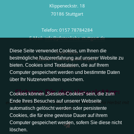
Klippeneckstr. 18
70186 Stuttgart
Telefon:
0157 78784284
E-Mail:
info@pfotenliebe-stuttgart.de
Diese Seite verwendet Cookies, um Ihnen die
Über mich
bestmögliche Nutzererfahrung auf unserer Website zu
Meine Trainingsphilosophie
bieten. Cookies sind Textdateien, die auf Ihrem
Kontakt
Computer gespeichert werden und bestimmte Daten
über Ihr Nutzerverhalten speichern.
Sichere Dir den Newsletter:
Cookies können „Session-Cookies“ sein, die zum
Ende Ihres Besuches auf unserer Webseite
erhalte sofort aktuelle Tipps rund um das Thema Herbst mit
Hund.
automatisch gelöscht werden oder persistente
Cookies, die für eine gewisse Dauer auf ihrem
Computer gespeichert werden, sofern Sie diese nicht
löschen.