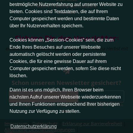
bestmögliche Nutzererfahrung auf unserer Website zu
Meine Trainingsphilosophie
bieten. Cookies sind Textdateien, die auf Ihrem
Kontakt
Computer gespeichert werden und bestimmte Daten
über Ihr Nutzerverhalten speichern.
Sichere Dir den Newsletter:
Cookies können „Session-Cookies“ sein, die zum
Ende Ihres Besuches auf unserer Webseite
erhalte sofort aktuelle Tipps rund um das Thema Herbst mit
Hund.
automatisch gelöscht werden oder persistente
Cookies, die für eine gewisse Dauer auf ihrem
Computer gespeichert werden, sofern Sie diese nicht
löschen.
Schon unseren Newsletter gesichert?
Dann ist es uns möglich, Ihren Browser beim
Abonnieren
nächsten Aufruf unserer Webseite wiederzuerkennen
und Ihnen Funktionen entsprechend Ihrer bisherigen
Abmeldung jederzeit möglich. Weitere Infos zum Datenschutz erhalten Sie
hier
.
Nutzung zur Verfügung zu stellen.
Impressum
|
Datenschutz
|
Erklärung zur Barrierefreiheit
|
Datenschutzerklärung
Allgemeine Geschäftsbedingungen
|