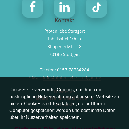
Kontakt
Pfotenliebe Stuttgart
Inh. Isabel Scheu
Klippeneckstr. 18
70186 Stuttgart
Telefon:
0157 78784284
E-Mail:
info@pfotenliebe-stuttgart.de
Diese Seite verwendet Cookies, um Ihnen die
Über mich
bestmögliche Nutzererfahrung auf unserer Website zu
Meine Trainingsphilosophie
bieten. Cookies sind Textdateien, die auf Ihrem
Kontakt
Computer gespeichert werden und bestimmte Daten
über Ihr Nutzerverhalten speichern.