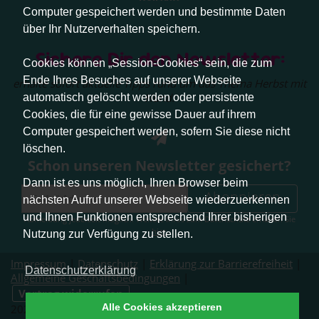
Computer gespeichert werden und bestimmte Daten
über Ihr Nutzerverhalten speichern.
Sichere Dir den Newsletter:
Cookies können „Session-Cookies“ sein, die zum
Ende Ihres Besuches auf unserer Webseite
erhalte sofort aktuelle Tipps rund um das Thema Herbst mit
Hund.
automatisch gelöscht werden oder persistente
Cookies, die für eine gewisse Dauer auf ihrem
Computer gespeichert werden, sofern Sie diese nicht
löschen.
Schon unseren Newsletter gesichert?
Dann ist es uns möglich, Ihren Browser beim
Abonnieren
nächsten Aufruf unserer Webseite wiederzuerkennen
und Ihnen Funktionen entsprechend Ihrer bisherigen
Abmeldung jederzeit möglich. Weitere Infos zum Datenschutz erhalten Sie
hier
.
Nutzung zur Verfügung zu stellen.
Impressum
|
Datenschutz
|
Erklärung zur Barrierefreiheit
|
Datenschutzerklärung
Allgemeine Geschäftsbedingungen
|
Vertrag widerrufen
Alle Cookies akzeptieren
2026 © Pfotenliebe Stuttgart. Alle Rechte vorbehalten.