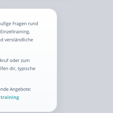
äufige Fragen rund
inzeltraining,
d verständliche
ckruf oder zum
fen dir, typische
sende Angebote:
ltraining