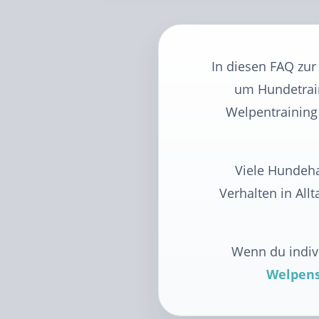
In diesen FAQ zur
um Hundetrain
Welpentraining
Viele Hundeha
Verhalten in All
Wenn du indivi
Welpens