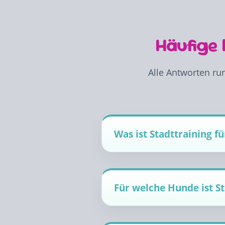
Häufige
Alle Antworten run
Was ist Stadttraining f
Für welche Hunde ist St