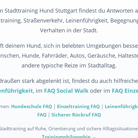
 Stadttraining Hund Stuttgart findest du Antworten 
training, Straßenverkehr, Leinenführigkeit, Begegnu
Verhalten in der Stadt.
ilft deinem Hund, sich in belebten Umgebungen besser
schen, Hunde, Fahrräder, Autos, Geräusche, Haltest
andere typische Reize im Stadtalltag.
außen stark abgelenkt ist, findest du auch hilfreich
nführigkeit
, im
FAQ Social Walk
oder im
FAQ Einze
emen:
Hundeschule FAQ
|
Einzeltraining FAQ
|
Leinenführigk
FAQ
|
Sicherer Rückruf FAQ
dttraining auf Ruhe, Orientierung und sichere Alltagssituatione
Trainingsphilosophie →