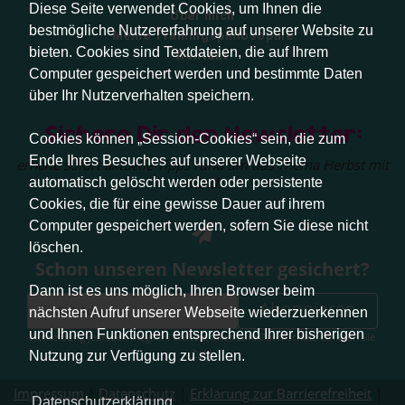
Diese Seite verwendet Cookies, um Ihnen die
Über mich
bestmögliche Nutzererfahrung auf unserer Website zu
Meine Trainingsphilosophie
bieten. Cookies sind Textdateien, die auf Ihrem
Kontakt
Computer gespeichert werden und bestimmte Daten
über Ihr Nutzerverhalten speichern.
Sichere Dir den Newsletter:
Cookies können „Session-Cookies“ sein, die zum
Ende Ihres Besuches auf unserer Webseite
erhalte sofort aktuelle Tipps rund um das Thema Herbst mit
Hund.
automatisch gelöscht werden oder persistente
Cookies, die für eine gewisse Dauer auf ihrem
Computer gespeichert werden, sofern Sie diese nicht
löschen.
Schon unseren Newsletter gesichert?
Dann ist es uns möglich, Ihren Browser beim
Abonnieren
nächsten Aufruf unserer Webseite wiederzuerkennen
und Ihnen Funktionen entsprechend Ihrer bisherigen
Abmeldung jederzeit möglich. Weitere Infos zum Datenschutz erhalten Sie
hier
.
Nutzung zur Verfügung zu stellen.
Impressum
|
Datenschutz
|
Erklärung zur Barrierefreiheit
|
Datenschutzerklärung