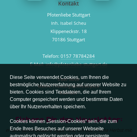
Kontakt
Pfotenliebe Stuttgart
Inh. Isabel Scheu
Klippeneckstr. 18
70186 Stuttgart
Telefon:
0157 78784284
E-Mail:
info@pfotenliebe-stuttgart.de
Diese Seite verwendet Cookies, um Ihnen die
Über mich
bestmögliche Nutzererfahrung auf unserer Website zu
Meine Trainingsphilosophie
bieten. Cookies sind Textdateien, die auf Ihrem
Kontakt
Computer gespeichert werden und bestimmte Daten
über Ihr Nutzerverhalten speichern.
Sichere Dir den Newsletter:
Cookies können „Session-Cookies“ sein, die zum
Ende Ihres Besuches auf unserer Webseite
erhalte sofort aktuelle Tipps rund um das Thema Herbst mit
Hund.
automatisch gelöscht werden oder persistente