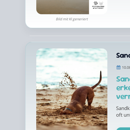
Bild mit KI generiert
San
10.0
San
erk
ver
Sandko
oft un