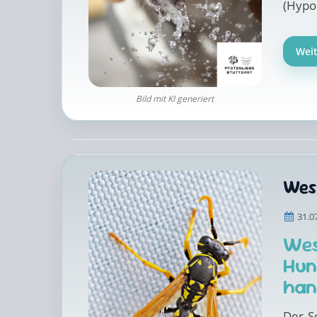
(Hypon
Wei
Bild mit KI generiert
Wes
31.0
Wes
Hun
han
Der S