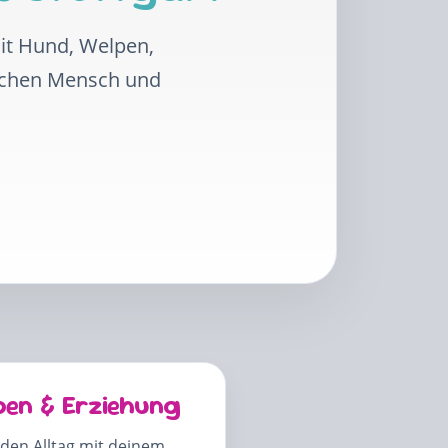
mit Hund, Welpen,
schen Mensch und
pen & Erziehung
 den Alltag mit deinem