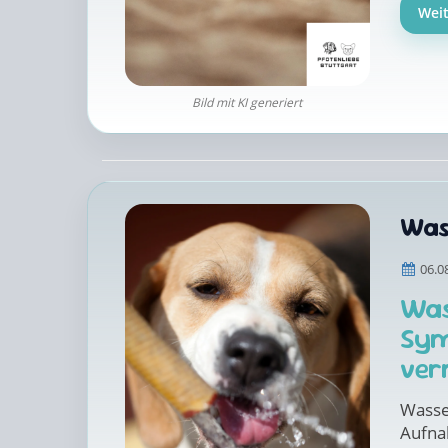
Wei
Bild mit KI generiert
Was
06.0
Was
Sym
ver
Wasse
Aufn