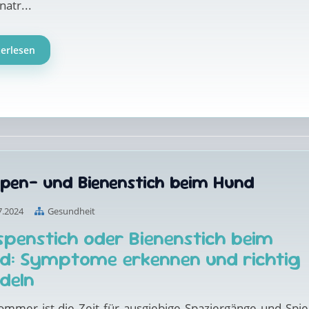
atr...
terlesen
pen- und Bienenstich beim Hund
7.2024
Gesundheit
penstich oder Bienenstich beim
d: Symptome erkennen und richtig
deln
ommer ist die Zeit für ausgiebige Spaziergänge und Spie