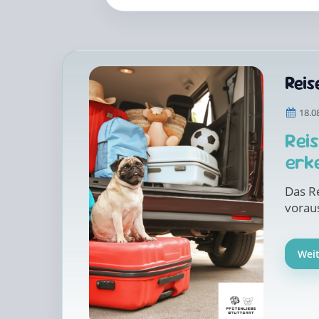
Rei
18.0
Rei
erk
Das R
voraus
Wei