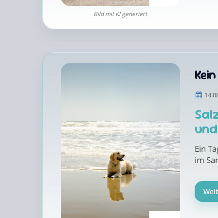
Bild mit KI generiert
Kei
14.0
Sal
und
Ein Ta
im Sa
Wei