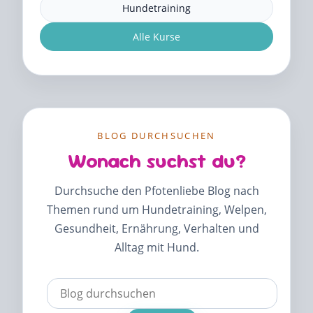
Hundetraining
Alle Kurse
BLOG DURCHSUCHEN
Wonach suchst du?
Durchsuche den Pfotenliebe Blog nach
Themen rund um Hundetraining, Welpen,
Gesundheit, Ernährung, Verhalten und
Alltag mit Hund.
Verwende
die
Pfeile
nach