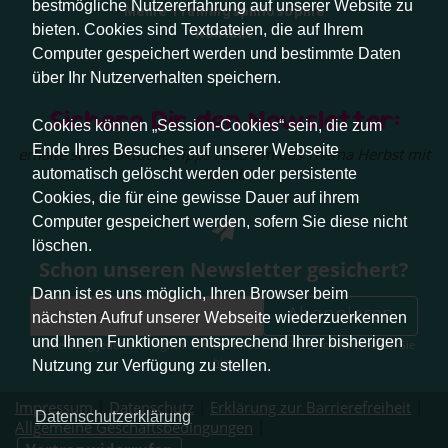
bestmögliche Nutzererfahrung auf unserer Website zu
Meine Trainingsphilosophie
bieten. Cookies sind Textdateien, die auf Ihrem
Kontakt
Computer gespeichert werden und bestimmte Daten
über Ihr Nutzerverhalten speichern.
Sichere Dir den Newsletter:
Cookies können „Session-Cookies“ sein, die zum
Ende Ihres Besuches auf unserer Webseite
erhalte sofort aktuelle Tipps rund um das Thema Herbst mit
Hund.
automatisch gelöscht werden oder persistente
Cookies, die für eine gewisse Dauer auf ihrem
Computer gespeichert werden, sofern Sie diese nicht
löschen.
Schon unseren Newsletter gesichert?
Dann ist es uns möglich, Ihren Browser beim
Abonnieren
nächsten Aufruf unserer Webseite wiederzuerkennen
und Ihnen Funktionen entsprechend Ihrer bisherigen
Abmeldung jederzeit möglich. Weitere Infos zum Datenschutz erhalten Sie
hier
.
Nutzung zur Verfügung zu stellen.
Impressum
|
Datenschutz
|
Erklärung zur Barrierefreiheit
|
Datenschutzerklärung
Allgemeine Geschäftsbedingungen
|