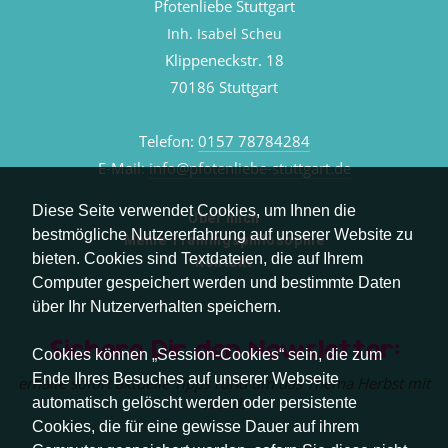
Pfotenliebe Stuttgart
Inh. Isabel Scheu
Klippeneckstr. 18
70186 Stuttgart
Telefon:
0157 78784284
E-Mail:
info@pfotenliebe-stuttgart.de
Diese Seite verwendet Cookies, um Ihnen die
Über mich
bestmögliche Nutzererfahrung auf unserer Website zu
Meine Trainingsphilosophie
bieten. Cookies sind Textdateien, die auf Ihrem
Kontakt
Computer gespeichert werden und bestimmte Daten
über Ihr Nutzerverhalten speichern.
Sichere Dir den Newsletter:
Cookies können „Session-Cookies“ sein, die zum
Ende Ihres Besuches auf unserer Webseite
erhalte sofort aktuelle Tipps rund um das Thema Herbst mit
Hund.
automatisch gelöscht werden oder persistente
Cookies, die für eine gewisse Dauer auf ihrem