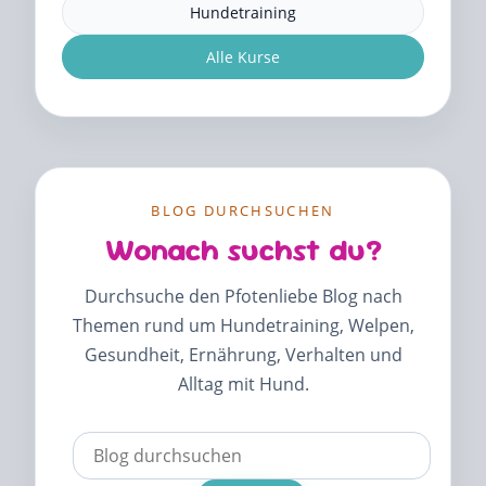
Hundetraining
Alle Kurse
BLOG DURCHSUCHEN
Wonach suchst du?
Durchsuche den Pfotenliebe Blog nach
Themen rund um Hundetraining, Welpen,
Gesundheit, Ernährung, Verhalten und
Alltag mit Hund.
Verwende
die
Pfeile
nach