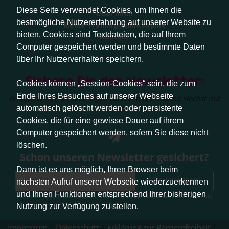
Diese Seite verwendet Cookies, um Ihnen die
Über mich
bestmögliche Nutzererfahrung auf unserer Website zu
Meine Trainingsphilosophie
bieten. Cookies sind Textdateien, die auf Ihrem
Kontakt
Computer gespeichert werden und bestimmte Daten
über Ihr Nutzerverhalten speichern.
Sichere Dir den Newsletter:
Cookies können „Session-Cookies“ sein, die zum
Ende Ihres Besuches auf unserer Webseite
erhalte sofort aktuelle Tipps rund um das Thema Herbst mit
Hund.
automatisch gelöscht werden oder persistente
Cookies, die für eine gewisse Dauer auf ihrem
Computer gespeichert werden, sofern Sie diese nicht
löschen.
Schon unseren Newsletter gesichert?
Dann ist es uns möglich, Ihren Browser beim
Abonnieren
nächsten Aufruf unserer Webseite wiederzuerkennen
und Ihnen Funktionen entsprechend Ihrer bisherigen
Abmeldung jederzeit möglich. Weitere Infos zum Datenschutz erhalten Sie
hier
.
Nutzung zur Verfügung zu stellen.
Impressum
|
Datenschutz
|
Erklärung zur Barrierefreiheit
|