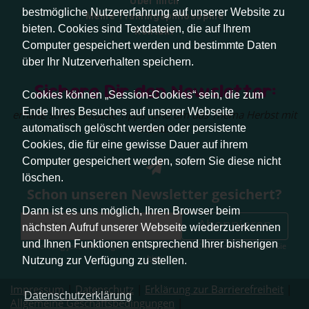
Über mich
bestmögliche Nutzererfahrung auf unserer Website zu
Meine Trainingsphilosophie
bieten. Cookies sind Textdateien, die auf Ihrem
Kontakt
Computer gespeichert werden und bestimmte Daten
über Ihr Nutzerverhalten speichern.
Sichere Dir den Newsletter:
Cookies können „Session-Cookies“ sein, die zum
Ende Ihres Besuches auf unserer Webseite
erhalte sofort aktuelle Tipps rund um das Thema Herbst mit
Hund.
automatisch gelöscht werden oder persistente
Cookies, die für eine gewisse Dauer auf ihrem
Computer gespeichert werden, sofern Sie diese nicht
löschen.
Schon unseren Newsletter gesichert?
Dann ist es uns möglich, Ihren Browser beim
Abonnieren
nächsten Aufruf unserer Webseite wiederzuerkennen
und Ihnen Funktionen entsprechend Ihrer bisherigen
Abmeldung jederzeit möglich. Weitere Infos zum Datenschutz erhalten Sie
hier
.
Nutzung zur Verfügung zu stellen.
Impressum
|
Datenschutz
|
Erklärung zur Barrierefreiheit
|
Datenschutzerklärung
Allgemeine Geschäftsbedingungen
|