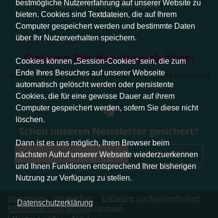
bestmögliche Nutzererfahrung auf unserer Website zu
Meine Trainingsphilosophie
bieten. Cookies sind Textdateien, die auf Ihrem
Kontakt
Computer gespeichert werden und bestimmte Daten
über Ihr Nutzerverhalten speichern.
Sichere Dir den Newsletter:
Cookies können „Session-Cookies“ sein, die zum
Ende Ihres Besuches auf unserer Webseite
erhalte sofort aktuelle Tipps rund um das Thema Herbst mit
Hund.
automatisch gelöscht werden oder persistente
Cookies, die für eine gewisse Dauer auf ihrem
Computer gespeichert werden, sofern Sie diese nicht
löschen.
Schon unseren Newsletter gesichert?
Dann ist es uns möglich, Ihren Browser beim
Abonnieren
nächsten Aufruf unserer Webseite wiederzuerkennen
und Ihnen Funktionen entsprechend Ihrer bisherigen
Abmeldung jederzeit möglich. Weitere Infos zum Datenschutz erhalten Sie
hier
.
Nutzung zur Verfügung zu stellen.
Impressum
|
Datenschutz
|
Erklärung zur Barrierefreiheit
|
Datenschutzerklärung
Allgemeine Geschäftsbedingungen
|