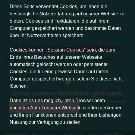
Diese Seite verwendet Cookies, um Ihnen die
Über mich
bestmögliche Nutzererfahrung auf unserer Website zu
Meine Trainingsphilosophie
bieten. Cookies sind Textdateien, die auf Ihrem
Kontakt
Computer gespeichert werden und bestimmte Daten
über Ihr Nutzerverhalten speichern.
Sichere Dir den Newsletter:
Cookies können „Session-Cookies“ sein, die zum
Ende Ihres Besuches auf unserer Webseite
erhalte sofort aktuelle Tipps rund um das Thema Herbst mit
Hund.
automatisch gelöscht werden oder persistente
Cookies, die für eine gewisse Dauer auf ihrem
Computer gespeichert werden, sofern Sie diese nicht
löschen.
Schon unseren Newsletter gesichert?
Dann ist es uns möglich, Ihren Browser beim
Abonnieren
nächsten Aufruf unserer Webseite wiederzuerkennen
und Ihnen Funktionen entsprechend Ihrer bisherigen
Abmeldung jederzeit möglich. Weitere Infos zum Datenschutz erhalten Sie
hier
.
Nutzung zur Verfügung zu stellen.
Impressum
|
Datenschutz
|
Erklärung zur Barrierefreiheit
|