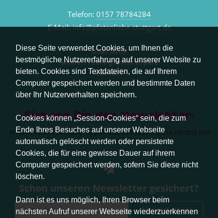
Telefon:
0157 78784284
E-Mail:
info@pfotenliebe-stuttgart.de
Diese Seite verwendet Cookies, um Ihnen die
Über mich
bestmögliche Nutzererfahrung auf unserer Website zu
Meine Trainingsphilosophie
bieten. Cookies sind Textdateien, die auf Ihrem
Kontakt
Computer gespeichert werden und bestimmte Daten
über Ihr Nutzerverhalten speichern.
Sichere Dir den Newsletter:
Cookies können „Session-Cookies“ sein, die zum
Ende Ihres Besuches auf unserer Webseite
erhalte sofort aktuelle Tipps rund um das Thema Herbst mit
Hund.
automatisch gelöscht werden oder persistente
Cookies, die für eine gewisse Dauer auf ihrem
Computer gespeichert werden, sofern Sie diese nicht
löschen.
Schon unseren Newsletter gesichert?
Dann ist es uns möglich, Ihren Browser beim
Abonnieren
nächsten Aufruf unserer Webseite wiederzuerkennen